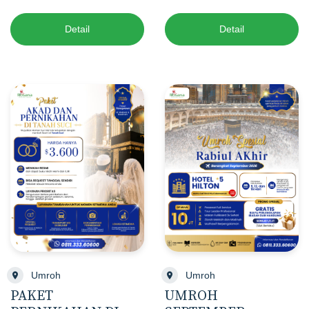
Detail
Detail
Umroh
Umroh
PAKET
UMROH