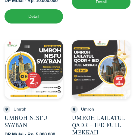
DP Mulai - Rp. 10.000.000
Detail
Detail
Umroh
Umroh
UMROH NISFU
UMROH LAILATUL
SYA'BAN
QADR + IED FULL
MEKKAH
DP Mulai - Rp. 5.000.000