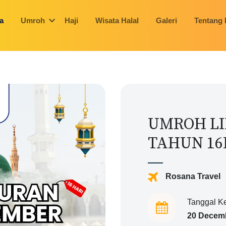
a
Umroh
Haji
Wisata Halal
Galeri
Tentang
UMROH LI
TAHUN 16
Rosana Travel
Tanggal K
20 Decem