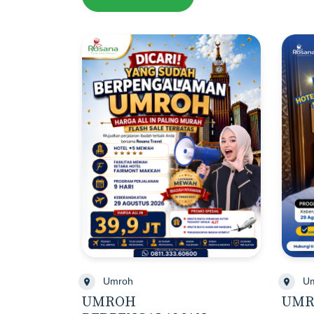
Umroh
U
UMROH
UMR