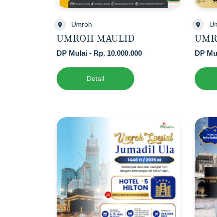
Umroh
U
UMROH MAULID
UMR
DP Mulai - Rp. 10.000.000
DP Mul
Detail